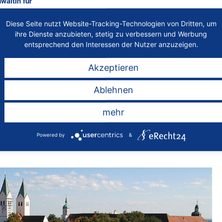
wältin für
Diese Seite nutzt Website-Tracking-Technologien von Dritten, um
ihre Dienste anzubieten, stetig zu verbessern und Werbung
entsprechend den Interessen der Nutzer anzuzeigen.
 sowie
Akzeptieren
spartnern
Ablehnen
 Glück und
mehr
ehr vom
sen und
Powered by
&
ndnis!